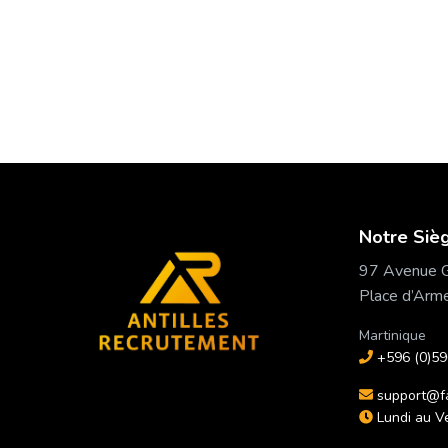
Notre Siè
97 Avenue G
Place d’Ar
Martinique
+596 (0)59
support@fa
Lundi au V